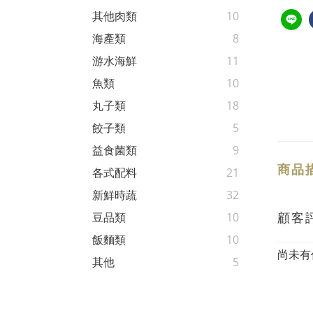
其他肉類
10
海產類
8
游水海鮮
11
魚類
10
丸子類
18
餃子類
5
益食菌類
9
商品
各式配料
21
新鮮時蔬
32
顧客
豆品類
10
飯麵類
10
尚未有
其他
5