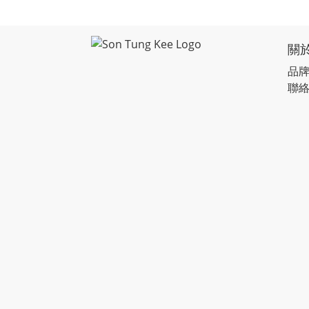
關
品
聯