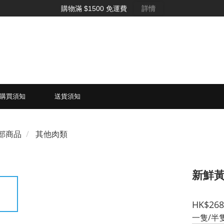
購物滿 $1500 免運費
詳情
購買須知
送貨須知
部商品
其他肉類
新鮮
HK$268
一隻/半