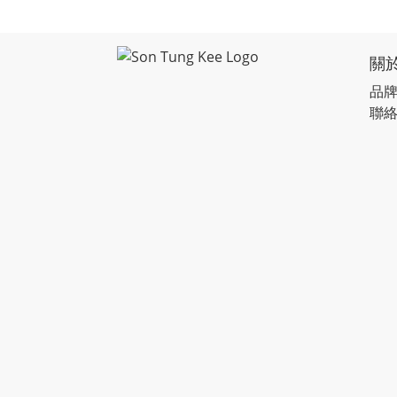
關
品
聯