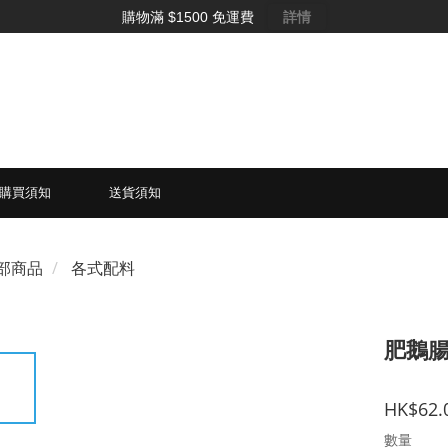
購物滿 $1500 免運費
詳情
購買須知
送貨須知
部商品
各式配料
肥鵝
HK$62.
數量