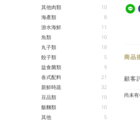
其他肉類
10
海產類
8
游水海鮮
11
魚類
10
丸子類
18
商品
餃子類
5
益食菌類
9
各式配料
21
顧客
新鮮時蔬
32
尚未有
豆品類
10
飯麵類
10
其他
5